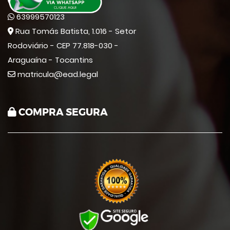
(63) 9 9957-0123
63999570123
Rua Tomás Batista, 1.016 - Setor
Rodoviário - CEP 77.818-030 -
Araguaína - Tocantins
matricula@ead.legal
COMPRA SEGURA